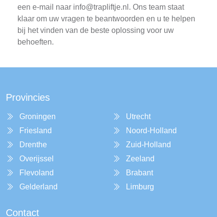
een e-mail naar
info@trapliftje.nl
. Ons team staat
klaar om uw vragen te beantwoorden en u te helpen
bij het vinden van de beste oplossing voor uw
behoeften.
Provincies
Groningen
Utrecht
Friesland
Noord-Holland
Drenthe
Zuid-Holland
Overijssel
Zeeland
Flevoland
Brabant
Gelderland
Limburg
Contact